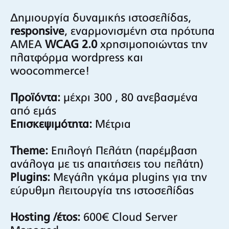
Δημιουργία δυναμικής ιστοσελίδας,
responsive
, εναρμονισμένη στα πρότυπα
AMEA
WCAG 2.0
χρησιμοποιώντας την
πλατφόρμα wordpress και
woocommerce!
Προϊόντα:
μέχρι 300 , 80 ανεβασμένα
από εμάς
Επισκεψιμότητα:
Μέτρια
Theme:
Επιλογή Πελάτη (παρέμβαση
ανάλογα με τις απαιτήσεις του πελάτη)
Plugins:
Μεγάλη γκάμα plugins για την
εύρυθμη λειτουργία της ιστοσελίδας
Hosting /έτος:
600€ Cloud Server