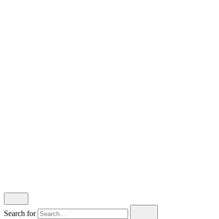
Αρχική
Προφίλ
Ταυτότητα
Έντυπο
Web
Βίντεο
Διοργάνωση Εκδηλώσεων
Επικοινωνία
Αρχική
Προφίλ
Ταυτότητα
Έντυπο
Web
Βίντεο
Διοργάνωση Εκδηλώσεων
Επικοινωνία
Digiland.gr © 2023
Privacy & Cookie Policy
|
Terms of Service
Search for