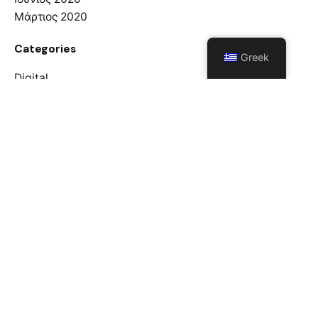
Μάρτιος 2020
Categories
Greek
Digital
Guides
Marketing
Media
Personal
Stories
Uncategorized
Ιστορικό
Απρίλιος 2023
Δεκέμβριος 2021
Αύγουστος 2020
Ιούλιος 2020